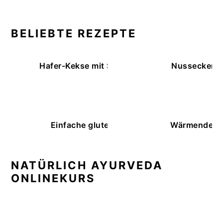
BELIEBTE REZEPTE
Hafer-Kekse mit Schokoüberzug (ohne Backe
Nussecken – 
Einfache glutenfreie Buchweizenbrötchen
Wärmende K
NATÜRLICH AYURVEDA
ONLINEKURS