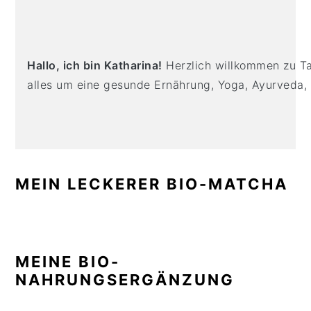
PRIMARY
n
t
s
SIDEBAR
a
e
i
v
n
d
i
t
e
Hallo, ich bin Katharina!
Herzlich willkommen zu Tas
g
b
alles um eine gesunde Ernährung, Yoga, Ayurveda,
a
a
t
r
i
o
n
MEIN LECKERER BIO-MATCHA
MEINE BIO-
NAHRUNGSERGÄNZUNG