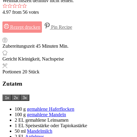
Weihnachtszeit definitiv nicht fehlen.
4.97
from
56
votes
Rezept drucken
Pin Recipe
Zubereitungszeit
45
Minuten
Min.
Gericht
Kleinigkeit, Nachspeise
Portionen
20
Stück
Zutaten
1x
2x
3x
100
g
gemahlene Haferflocken
100
g
gemahlene Mandeln
2
EL
gemahlene Leinsamen
1
EL
Speisestärke oder Tapiokastärke
50
ml
Mandelmilch
2
EL
Apfelmus