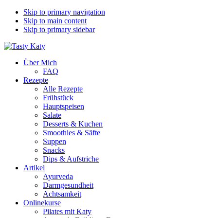
Skip to primary navigation
Skip to main content
Skip to primary sidebar
Über Mich
FAQ
Rezepte
Alle Rezepte
Frühstück
Hauptspeisen
Salate
Desserts & Kuchen
Smoothies & Säfte
Suppen
Snacks
Dips & Aufstriche
Artikel
Ayurveda
Darmgesundheit
Achtsamkeit
Onlinekurse
Pilates mit Katy