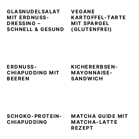
n
t
s
GLASNUDELSALAT
VEGANE
a
e
i
MIT ERDNUSS-
KARTOFFEL-TARTE
v
n
d
DRESSING –
MIT SPARGEL
i
t
e
SCHNELL & GESUND
(GLUTENFREI)
g
b
a
a
t
r
i
ERDNUSS-
KICHERERBSEN-
o
CHIAPUDDING MIT
MAYONNAISE-
BEEREN
SANDWICH
n
SCHOKO-PROTEIN-
MATCHA GUIDE MIT
CHIAPUDDING
MATCHA-LATTE
REZEPT