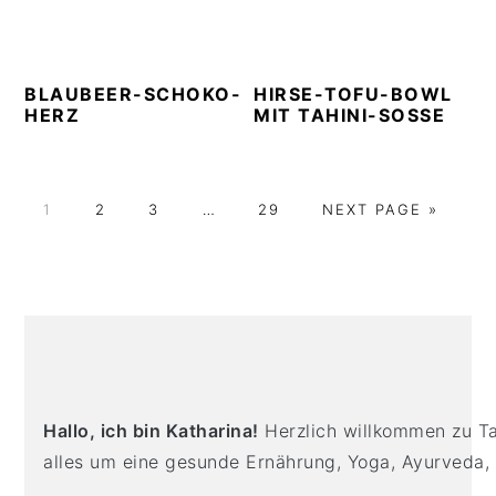
BLAUBEER-SCHOKO-
HIRSE-TOFU-BOWL
HERZ
MIT TAHINI-SOSSE
G
G
G
Interim
G
G
1
2
3
…
29
NEXT PAGE »
O
O
O
pages
O
O
T
T
T
omitted
T
T
PRIMARY
O
O
O
O
O
SIDEBAR
P
P
P
P
A
A
A
A
G
G
G
G
E
E
E
E
Hallo, ich bin Katharina!
Herzlich willkommen zu Tas
alles um eine gesunde Ernährung, Yoga, Ayurveda,