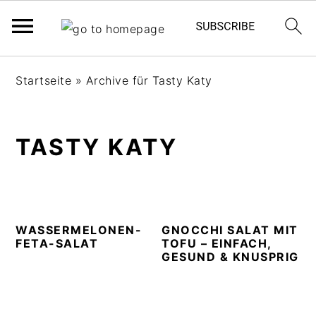
S
S
S
Startseite
»
Archive für Tasty Katy
k
k
k
i
i
i
p
p
p
TASTY KATY
t
t
t
o
o
o
p
m
p
r
a
r
i
i
i
WASSERMELONEN-
GNOCCHI SALAT MIT
FETA-SALAT
TOFU – EINFACH,
m
n
m
GESUND & KNUSPRIG
a
c
a
r
o
r
y
n
y