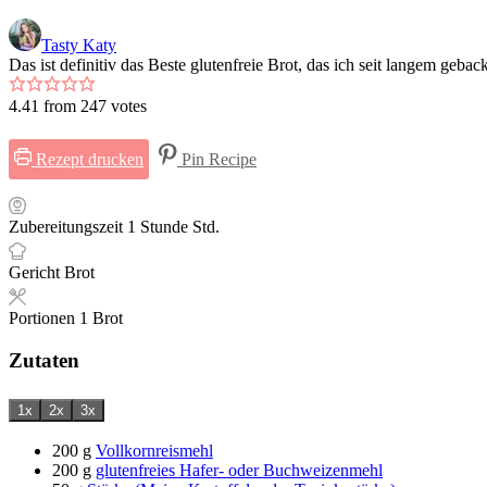
Tasty Katy
Das ist definitiv das Beste glutenfreie Brot, das ich seit langem geb
4.41
from
247
votes
Rezept drucken
Pin Recipe
Zubereitungszeit
1
Stunde
Std.
Gericht
Brot
Portionen
1
Brot
Zutaten
1x
2x
3x
200
g
Vollkornreismehl
200
g
glutenfreies Hafer- oder Buchweizenmehl