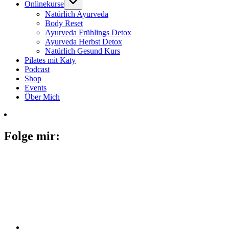
Onlinekurse
Natürlich Ayurveda
Body Reset
Ayurveda Frühlings Detox
Ayurveda Herbst Detox
Natürlich Gesund Kurs
Pilates mit Katy
Podcast
Shop
Events
Über Mich
Folge mir: