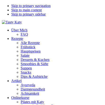
Skip to primary navigation
Skip to main content
Skip to primary sidebar
Über Mich
FAQ
Rezepte
Alle Rezepte
Frühstück
Hauptspeisen
Salate
Desserts & Kuchen
Smoothies & Säfte
Suppen
Snacks
Dips & Aufstriche
Artikel
Ayurveda
Darmgesundheit
Achtsamkeit
Onlinekurse
Pilates mit Katy