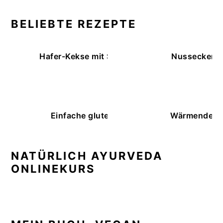
BELIEBTE REZEPTE
Hafer-Kekse mit Schokoüberzug (ohne Backe
Nussecken – 
Einfache glutenfreie Buchweizenbrötchen
Wärmende K
NATÜRLICH AYURVEDA
ONLINEKURS