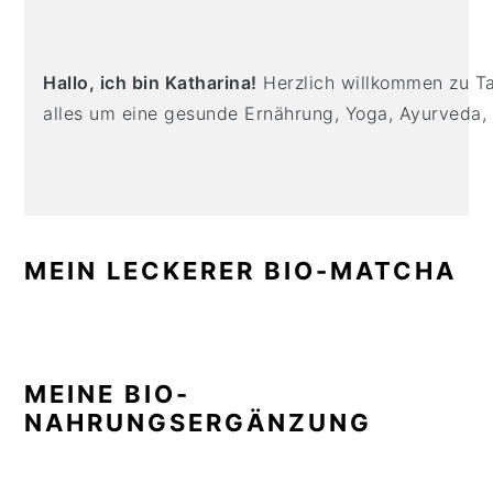
n
t
s
SIDEBAR
a
e
i
v
n
d
Hallo, ich bin Katharina!
Herzlich willkommen zu Tas
i
t
e
alles um eine gesunde Ernährung, Yoga, Ayurveda,
g
b
a
a
t
r
i
o
MEIN LECKERER BIO-MATCHA
n
MEINE BIO-
NAHRUNGSERGÄNZUNG