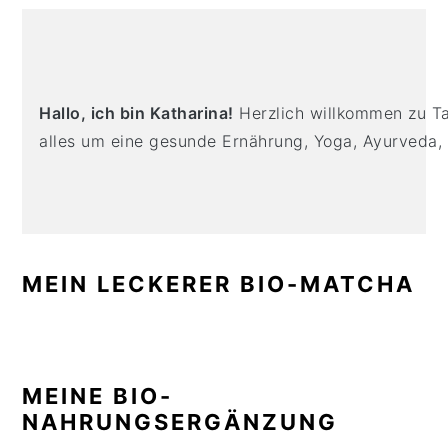
n
t
s
PRIMARY
a
e
i
SIDEBAR
v
n
d
i
t
e
Hallo, ich bin Katharina!
Herzlich willkommen zu Tas
g
b
alles um eine gesunde Ernährung, Yoga, Ayurveda,
a
a
t
r
i
o
n
MEIN LECKERER BIO-MATCHA
MEINE BIO-
NAHRUNGSERGÄNZUNG