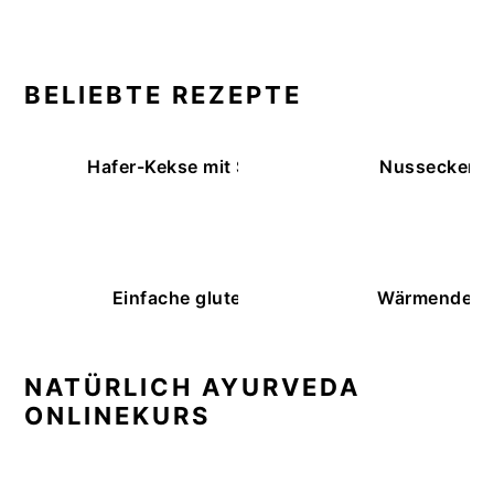
BELIEBTE REZEPTE
Hafer-Kekse mit Schokoüberzug (ohne Backe
Nussecken – 
Einfache glutenfreie Buchweizenbrötchen
Wärmende K
NATÜRLICH AYURVEDA
ONLINEKURS