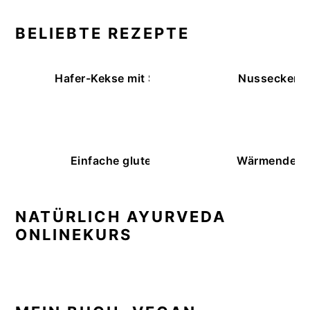
BELIEBTE REZEPTE
Hafer-Kekse mit Schokoüberzug (ohne Backe
Nussecken – 
Einfache glutenfreie Buchweizenbrötchen
Wärmende K
NATÜRLICH AYURVEDA
ONLINEKURS