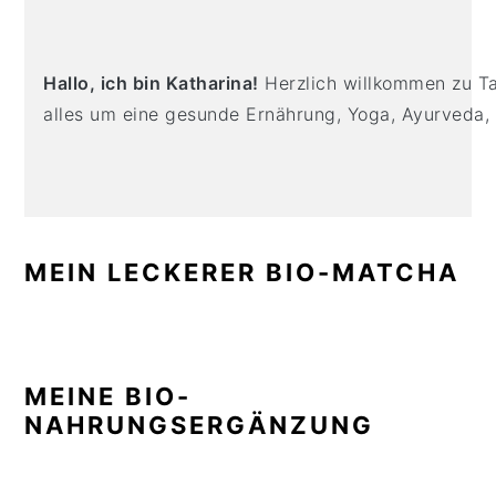
n
t
s
SIDEBAR
a
e
i
v
n
d
Hallo, ich bin Katharina!
Herzlich willkommen zu Tas
i
t
e
alles um eine gesunde Ernährung, Yoga, Ayurveda,
g
b
a
a
t
r
i
o
MEIN LECKERER BIO-MATCHA
n
MEINE BIO-
NAHRUNGSERGÄNZUNG