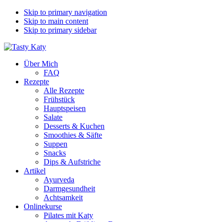
Skip to primary navigation
Skip to main content
Skip to primary sidebar
Über Mich
FAQ
Rezepte
Alle Rezepte
Frühstück
Hauptspeisen
Salate
Desserts & Kuchen
Smoothies & Säfte
Suppen
Snacks
Dips & Aufstriche
Artikel
Ayurveda
Darmgesundheit
Achtsamkeit
Onlinekurse
Pilates mit Katy