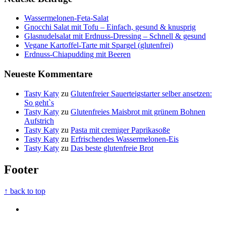
Wassermelonen-Feta-Salat
Gnocchi Salat mit Tofu – Einfach, gesund & knusprig
Glasnudelsalat mit Erdnuss-Dressing – Schnell & gesund
Vegane Kartoffel-Tarte mit Spargel (glutenfrei)
Erdnuss-Chiapudding mit Beeren
Neueste Kommentare
Tasty Katy
zu
Glutenfreier Sauerteigstarter selber ansetzen:
So geht`s
Tasty Katy
zu
Glutenfreies Maisbrot mit grünem Bohnen
Aufstrich
Tasty Katy
zu
Pasta mit cremiger Paprikasoße
Tasty Katy
zu
Erfrischendes Wassermelonen-Eis
Tasty Katy
zu
Das beste glutenfreie Brot
Footer
↑ back to top