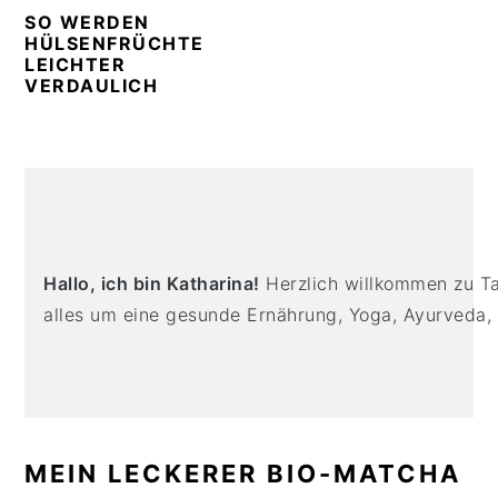
n
t
s
SO WERDEN
a
e
i
HÜLSENFRÜCHTE
LEICHTER
v
n
d
VERDAULICH
i
t
e
g
b
a
a
PRIMARY
t
r
SIDEBAR
i
o
Hallo, ich bin Katharina!
Herzlich willkommen zu Tas
n
alles um eine gesunde Ernährung, Yoga, Ayurveda,
MEIN LECKERER BIO-MATCHA