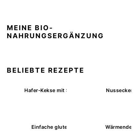
MEINE BIO-
NAHRUNGSERGÄNZUNG
BELIEBTE REZEPTE
Hafer-Kekse mit Schokoüberzug (ohne Backe
Nussecken – 
Einfache glutenfreie Buchweizenbrötchen
Wärmende K