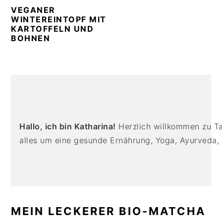
n
t
s
VEGANER
a
e
i
WINTEREINTOPF MIT
KARTOFFELN UND
v
n
d
BOHNEN
i
t
e
g
b
a
a
PRIMARY
t
r
SIDEBAR
i
o
Hallo, ich bin Katharina!
Herzlich willkommen zu Tas
n
alles um eine gesunde Ernährung, Yoga, Ayurveda,
MEIN LECKERER BIO-MATCHA