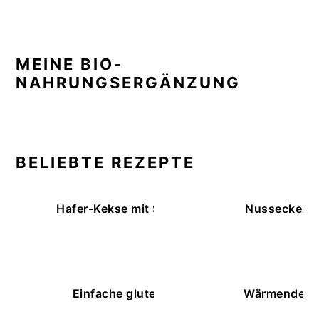
MEINE BIO-
NAHRUNGSERGÄNZUNG
BELIEBTE REZEPTE
Hafer-Kekse mit Schokoüberzug (ohne Backe
Nussecken – 
Einfache glutenfreie Buchweizenbrötchen
Wärmende K