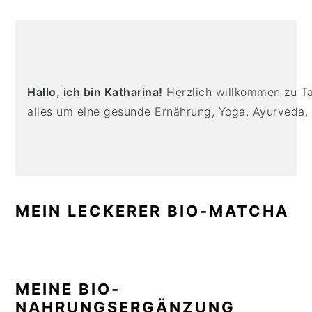
n
t
s
PRIMARY
a
e
i
v
n
d
SIDEBAR
i
t
e
g
b
Hallo, ich bin Katharina!
Herzlich willkommen zu Tas
a
a
alles um eine gesunde Ernährung, Yoga, Ayurveda,
t
r
i
o
n
MEIN LECKERER BIO-MATCHA
MEINE BIO-
NAHRUNGSERGÄNZUNG