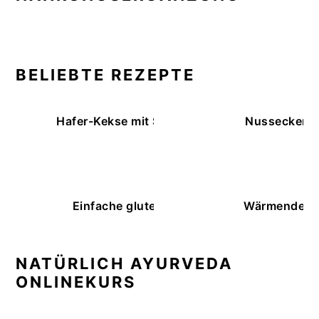
BELIEBTE REZEPTE
Hafer-Kekse mit Schokoüberzug (ohne Backe
Nussecken – 
Einfache glutenfreie Buchweizenbrötchen
Wärmende K
NATÜRLICH AYURVEDA
ONLINEKURS