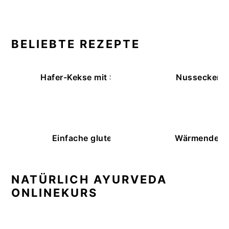
BELIEBTE REZEPTE
Hafer-Kekse mit Schokoüberzug (ohne Backe
Nussecken – 
Einfache glutenfreie Buchweizenbrötchen
Wärmende K
NATÜRLICH AYURVEDA
ONLINEKURS