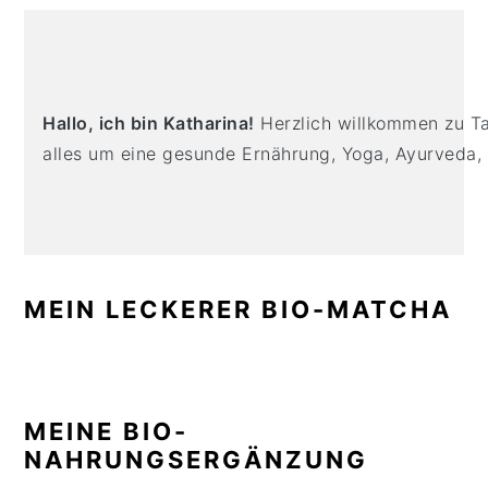
n
t
s
PRIMARY
a
e
i
SIDEBAR
v
n
d
i
t
e
Hallo, ich bin Katharina!
Herzlich willkommen zu Tas
g
b
alles um eine gesunde Ernährung, Yoga, Ayurveda,
a
a
t
r
i
o
n
MEIN LECKERER BIO-MATCHA
MEINE BIO-
NAHRUNGSERGÄNZUNG