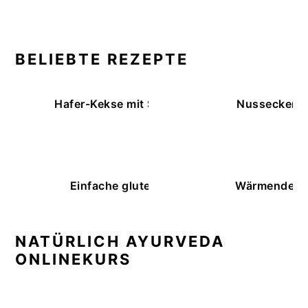
BELIEBTE REZEPTE
Hafer-Kekse mit Schokoüberzug (ohne Backe
Nussecken – 
Einfache glutenfreie Buchweizenbrötchen
Wärmende K
NATÜRLICH AYURVEDA
ONLINEKURS