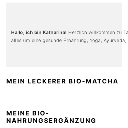
n
t
s
PRIMARY
a
e
i
SIDEBAR
v
n
d
i
t
e
Hallo, ich bin Katharina!
Herzlich willkommen zu Tas
g
b
alles um eine gesunde Ernährung, Yoga, Ayurveda,
a
a
t
r
i
o
n
MEIN LECKERER BIO-MATCHA
MEINE BIO-
NAHRUNGSERGÄNZUNG