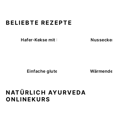
BELIEBTE REZEPTE
Hafer-Kekse mit Schokoüberzug (ohne Backe
Nussecken – 
Einfache glutenfreie Buchweizenbrötchen
Wärmende K
NATÜRLICH AYURVEDA
ONLINEKURS