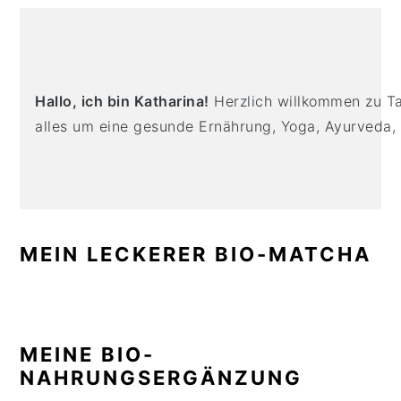
n
t
s
PRIMARY
a
e
i
SIDEBAR
v
n
d
i
t
e
Hallo, ich bin Katharina!
Herzlich willkommen zu Tas
g
b
alles um eine gesunde Ernährung, Yoga, Ayurveda,
a
a
t
r
i
o
n
MEIN LECKERER BIO-MATCHA
MEINE BIO-
NAHRUNGSERGÄNZUNG