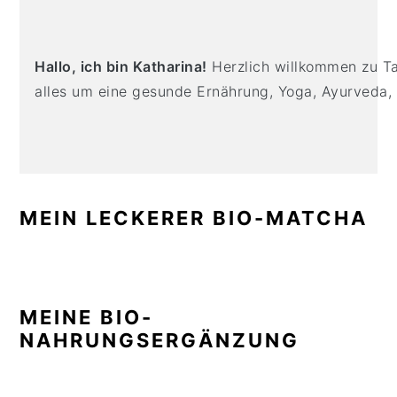
n
t
s
SIDEBAR
a
e
i
v
n
d
Hallo, ich bin Katharina!
Herzlich willkommen zu Tas
i
t
e
alles um eine gesunde Ernährung, Yoga, Ayurveda,
g
b
a
a
t
r
i
o
MEIN LECKERER BIO-MATCHA
n
MEINE BIO-
NAHRUNGSERGÄNZUNG