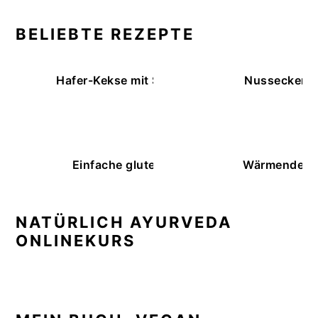
BELIEBTE REZEPTE
Hafer-Kekse mit Schokoüberzug (ohne Backe
Nussecken – 
Einfache glutenfreie Buchweizenbrötchen
Wärmende K
NATÜRLICH AYURVEDA
ONLINEKURS