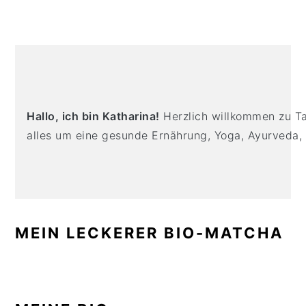
n
t
s
a
e
i
v
n
d
PRIMARY
i
t
e
SIDEBAR
g
b
a
a
Hallo, ich bin Katharina!
Herzlich willkommen zu Tas
t
r
alles um eine gesunde Ernährung, Yoga, Ayurveda,
i
o
n
MEIN LECKERER BIO-MATCHA