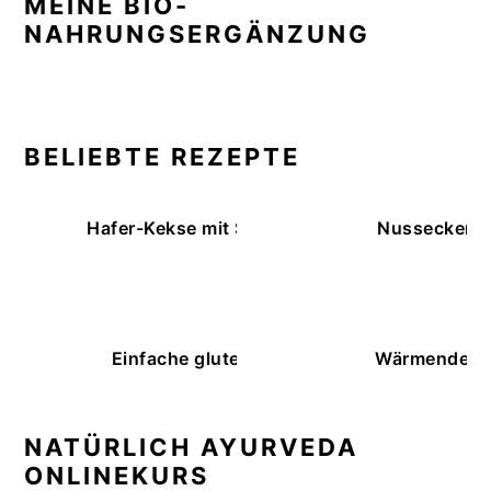
MEINE BIO-
NAHRUNGSERGÄNZUNG
BELIEBTE REZEPTE
Hafer-Kekse mit Schokoüberzug (ohne Backe
Nussecken – 
Einfache glutenfreie Buchweizenbrötchen
Wärmende K
NATÜRLICH AYURVEDA
ONLINEKURS