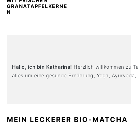
MIT FRISCHEN
n
t
s
GRANATAPFELKERNE
a
e
i
N
v
n
d
i
t
e
g
b
PRIMARY
a
a
SIDEBAR
t
r
i
Hallo, ich bin Katharina!
Herzlich willkommen zu Tas
o
alles um eine gesunde Ernährung, Yoga, Ayurveda,
n
MEIN LECKERER BIO-MATCHA