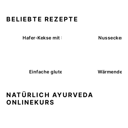
BELIEBTE REZEPTE
Hafer-Kekse mit Schokoüberzug (ohne Backe
Nussecken – 
Einfache glutenfreie Buchweizenbrötchen
Wärmende K
NATÜRLICH AYURVEDA
ONLINEKURS