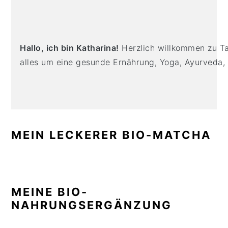
PRIMARY
n
t
s
SIDEBAR
a
e
i
v
n
d
i
t
e
Hallo, ich bin Katharina!
Herzlich willkommen zu Tas
g
b
alles um eine gesunde Ernährung, Yoga, Ayurveda,
a
a
t
r
i
o
n
MEIN LECKERER BIO-MATCHA
MEINE BIO-
NAHRUNGSERGÄNZUNG