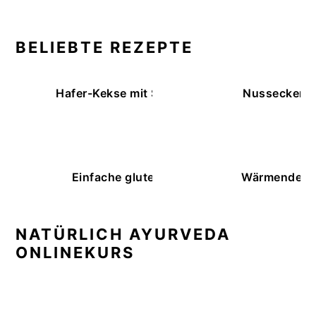
BELIEBTE REZEPTE
Hafer-Kekse mit Schokoüberzug (ohne Backe
Nussecken – 
Einfache glutenfreie Buchweizenbrötchen
Wärmende K
NATÜRLICH AYURVEDA
ONLINEKURS