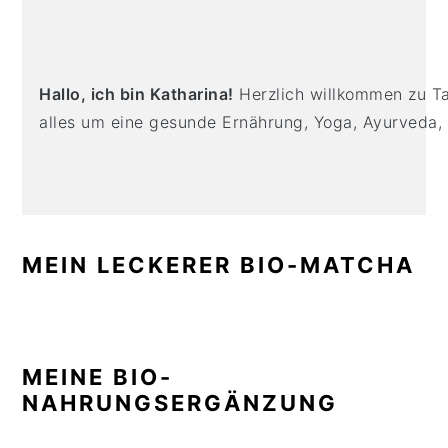
PRIMARY
n
t
s
SIDEBAR
a
e
i
v
n
d
i
t
e
Hallo, ich bin Katharina!
Herzlich willkommen zu Tas
g
b
alles um eine gesunde Ernährung, Yoga, Ayurveda,
a
a
t
r
i
o
n
MEIN LECKERER BIO-MATCHA
MEINE BIO-
NAHRUNGSERGÄNZUNG