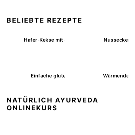
BELIEBTE REZEPTE
Hafer-Kekse mit Schokoüberzug (ohne Backe
Nussecken – 
Einfache glutenfreie Buchweizenbrötchen
Wärmende K
NATÜRLICH AYURVEDA
ONLINEKURS