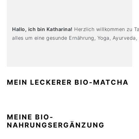
PRIMARY
n
t
s
SIDEBAR
a
e
i
v
n
d
i
t
e
Hallo, ich bin Katharina!
Herzlich willkommen zu Tas
g
b
alles um eine gesunde Ernährung, Yoga, Ayurveda,
a
a
t
r
i
o
n
MEIN LECKERER BIO-MATCHA
MEINE BIO-
NAHRUNGSERGÄNZUNG