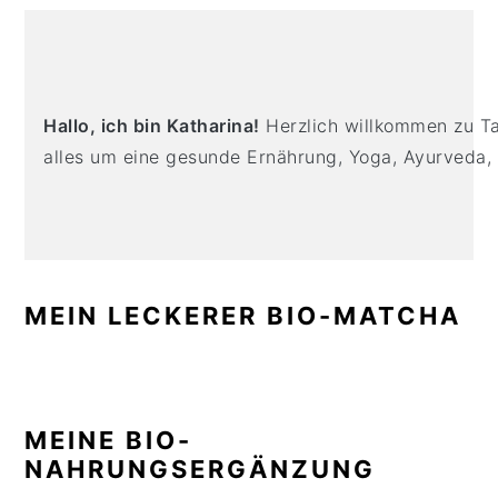
n
t
s
PRIMARY
a
e
i
SIDEBAR
v
n
d
i
t
e
Hallo, ich bin Katharina!
Herzlich willkommen zu Tas
g
b
alles um eine gesunde Ernährung, Yoga, Ayurveda,
a
a
t
r
i
o
n
MEIN LECKERER BIO-MATCHA
MEINE BIO-
NAHRUNGSERGÄNZUNG