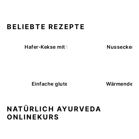
BELIEBTE REZEPTE
Hafer-Kekse mit Schokoüberzug (ohne Backe
Nussecken – 
Einfache glutenfreie Buchweizenbrötchen
Wärmende K
NATÜRLICH AYURVEDA
ONLINEKURS