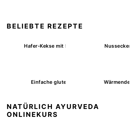
BELIEBTE REZEPTE
Hafer-Kekse mit Schokoüberzug (ohne Backe
Nussecken – 
Einfache glutenfreie Buchweizenbrötchen
Wärmende K
NATÜRLICH AYURVEDA
ONLINEKURS