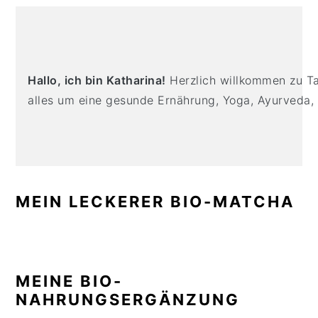
n
t
s
PRIMARY
a
e
i
SIDEBAR
v
n
d
i
t
e
Hallo, ich bin Katharina!
Herzlich willkommen zu Tas
g
b
alles um eine gesunde Ernährung, Yoga, Ayurveda,
a
a
t
r
i
o
n
MEIN LECKERER BIO-MATCHA
MEINE BIO-
NAHRUNGSERGÄNZUNG