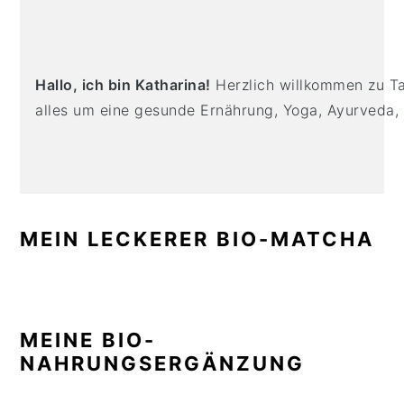
PRIMARY
n
t
s
SIDEBAR
a
e
i
v
n
d
i
t
e
Hallo, ich bin Katharina!
Herzlich willkommen zu Tas
g
b
alles um eine gesunde Ernährung, Yoga, Ayurveda,
a
a
t
r
i
o
n
MEIN LECKERER BIO-MATCHA
MEINE BIO-
NAHRUNGSERGÄNZUNG