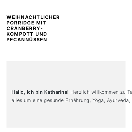
n
t
s
a
e
i
WEIHNACHTLICHER
v
n
d
PORRIDGE MIT
i
t
e
CRANBERRY-
KOMPOTT UND
g
b
PECANNÜSSEN
a
a
t
r
i
PRIMARY
o
SIDEBAR
n
Hallo, ich bin Katharina!
Herzlich willkommen zu Tas
alles um eine gesunde Ernährung, Yoga, Ayurveda,