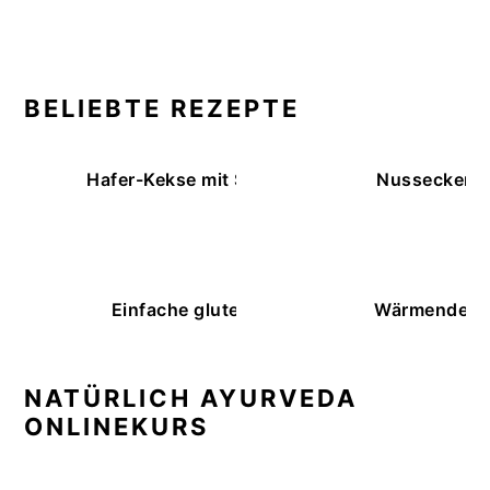
BELIEBTE REZEPTE
Hafer-Kekse mit Schokoüberzug (ohne Backe
Nussecken – 
Einfache glutenfreie Buchweizenbrötchen
Wärmende K
NATÜRLICH AYURVEDA
ONLINEKURS