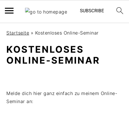
S
S
S
Startseite
»
Kostenloses Online-Seminar
k
k
k
i
i
i
KOSTENLOSES
p
p
p
ONLINE-SEMINAR
t
t
t
o
o
o
p
m
p
r
a
r
i
i
i
Melde dich hier ganz einfach zu meinem Online-
m
n
m
Seminar an:
a
c
a
r
o
r
y
n
y