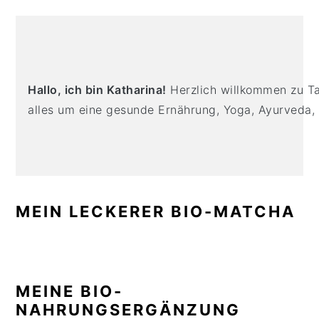
n
t
s
PRIMARY
a
e
i
SIDEBAR
v
n
d
i
t
e
g
b
Hallo, ich bin Katharina!
Herzlich willkommen zu Tas
a
a
alles um eine gesunde Ernährung, Yoga, Ayurveda,
t
r
i
o
n
MEIN LECKERER BIO-MATCHA
MEINE BIO-
NAHRUNGSERGÄNZUNG