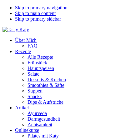
Skip to primary navigation
Skip to main content
Skip to primary sidebar
Über Mich
FAQ
Rezepte
Alle Rezepte
Frühstück
Hauptspeisen
Salate
Desserts & Kuchen
Smoothies & Säfte
Suppen
Snacks
Dips & Aufstriche
Artikel
Ayurveda
Darmgesundheit
Achtsamkeit
Onlinekurse
Pilates mit Katy