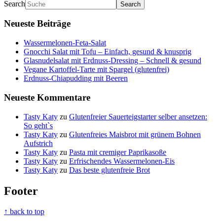
Search
Neueste Beiträge
Wassermelonen-Feta-Salat
Gnocchi Salat mit Tofu – Einfach, gesund & knusprig
Glasnudelsalat mit Erdnuss-Dressing – Schnell & gesund
Vegane Kartoffel-Tarte mit Spargel (glutenfrei)
Erdnuss-Chiapudding mit Beeren
Neueste Kommentare
Tasty Katy
zu
Glutenfreier Sauerteigstarter selber ansetzen:
So geht`s
Tasty Katy
zu
Glutenfreies Maisbrot mit grünem Bohnen
Aufstrich
Tasty Katy
zu
Pasta mit cremiger Paprikasoße
Tasty Katy
zu
Erfrischendes Wassermelonen-Eis
Tasty Katy
zu
Das beste glutenfreie Brot
Footer
↑ back to top