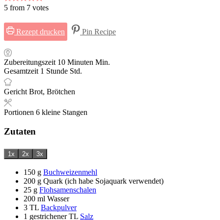
5
from
7
votes
Rezept drucken
Pin Recipe
Zubereitungszeit
10
Minuten
Min.
Gesamtzeit
1
Stunde
Std.
Gericht
Brot, Brötchen
Portionen
6
kleine Stangen
Zutaten
1x
2x
3x
150
g
Buchweizenmehl
200
g
Quark (ich habe Sojaquark verwendet)
25
g
Flohsamenschalen
200
ml
Wasser
3
TL
Backpulver
1
gestrichener TL
Salz