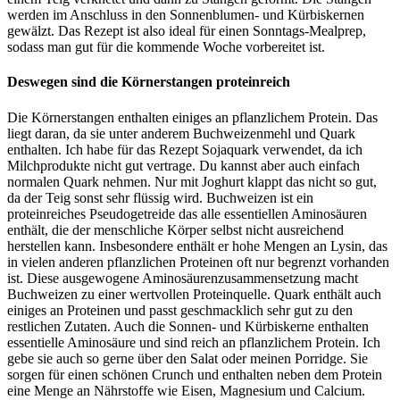
werden im Anschluss in den Sonnenblumen- und Kürbiskernen
gewälzt. Das Rezept ist also ideal für einen Sonntags-Mealprep,
sodass man gut für die kommende Woche vorbereitet ist.
Deswegen sind die Körnerstangen proteinreich
Die Körnerstangen enthalten einiges an pflanzlichem Protein. Das
liegt daran, da sie unter anderem Buchweizenmehl und Quark
enthalten. Ich habe für das Rezept Sojaquark verwendet, da ich
Milchprodukte nicht gut vertrage. Du kannst aber auch einfach
normalen Quark nehmen. Nur mit Joghurt klappt das nicht so gut,
da der Teig sonst sehr flüssig wird. Buchweizen ist ein
proteinreiches Pseudogetreide das alle essentiellen Aminosäuren
enthält, die der menschliche Körper selbst nicht ausreichend
herstellen kann. Insbesondere enthält er hohe Mengen an Lysin, das
in vielen anderen pflanzlichen Proteinen oft nur begrenzt vorhanden
ist. Diese ausgewogene Aminosäurenzusammensetzung macht
Buchweizen zu einer wertvollen Proteinquelle. Quark enthält auch
einiges an Proteinen und passt geschmacklich sehr gut zu den
restlichen Zutaten. Auch die Sonnen- und Kürbiskerne enthalten
essentielle Aminosäure und sind reich an pflanzlichem Protein. Ich
gebe sie auch so gerne über den Salat oder meinen Porridge. Sie
sorgen für einen schönen Crunch und enthalten neben dem Protein
eine Menge an Nährstoffe wie Eisen, Magnesium und Calcium.