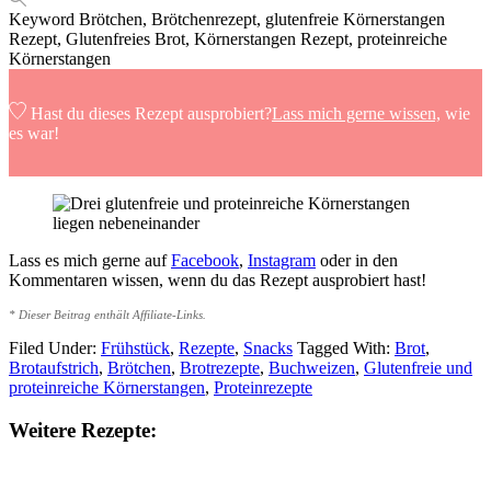
Keyword
Brötchen, Brötchenrezept, glutenfreie Körnerstangen
Rezept, Glutenfreies Brot, Körnerstangen Rezept, proteinreiche
Körnerstangen
Hast du dieses Rezept ausprobiert?
Lass mich gerne wissen,
wie
es war!
Lass es mich gerne auf
Facebook
,
Instagram
oder in den
Kommentaren wissen, wenn du das Rezept ausprobiert hast!
* Dieser Beitrag enthält Affiliate-Links.
Filed Under:
Frühstück
,
Rezepte
,
Snacks
Tagged With:
Brot
,
Brotaufstrich
,
Brötchen
,
Brotrezepte
,
Buchweizen
,
Glutenfreie und
proteinreiche Körnerstangen
,
Proteinrezepte
Weitere Rezepte: