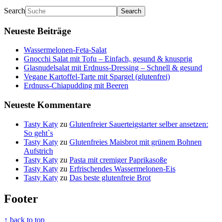
Search
Neueste Beiträge
Wassermelonen-Feta-Salat
Gnocchi Salat mit Tofu – Einfach, gesund & knusprig
Glasnudelsalat mit Erdnuss-Dressing – Schnell & gesund
Vegane Kartoffel-Tarte mit Spargel (glutenfrei)
Erdnuss-Chiapudding mit Beeren
Neueste Kommentare
Tasty Katy
zu
Glutenfreier Sauerteigstarter selber ansetzen:
So geht`s
Tasty Katy
zu
Glutenfreies Maisbrot mit grünem Bohnen
Aufstrich
Tasty Katy
zu
Pasta mit cremiger Paprikasoße
Tasty Katy
zu
Erfrischendes Wassermelonen-Eis
Tasty Katy
zu
Das beste glutenfreie Brot
Footer
↑ back to top