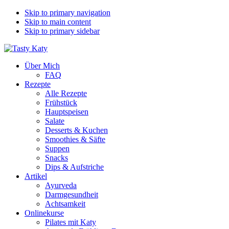
Skip to primary navigation
Skip to main content
Skip to primary sidebar
Über Mich
FAQ
Rezepte
Alle Rezepte
Frühstück
Hauptspeisen
Salate
Desserts & Kuchen
Smoothies & Säfte
Suppen
Snacks
Dips & Aufstriche
Artikel
Ayurveda
Darmgesundheit
Achtsamkeit
Onlinekurse
Pilates mit Katy