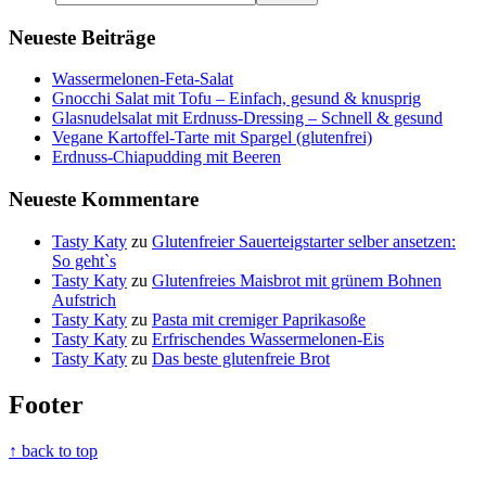
Neueste Beiträge
Wassermelonen-Feta-Salat
Gnocchi Salat mit Tofu – Einfach, gesund & knusprig
Glasnudelsalat mit Erdnuss-Dressing – Schnell & gesund
Vegane Kartoffel-Tarte mit Spargel (glutenfrei)
Erdnuss-Chiapudding mit Beeren
Neueste Kommentare
Tasty Katy
zu
Glutenfreier Sauerteigstarter selber ansetzen:
So geht`s
Tasty Katy
zu
Glutenfreies Maisbrot mit grünem Bohnen
Aufstrich
Tasty Katy
zu
Pasta mit cremiger Paprikasoße
Tasty Katy
zu
Erfrischendes Wassermelonen-Eis
Tasty Katy
zu
Das beste glutenfreie Brot
Footer
↑ back to top