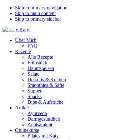
Skip to primary navigation
Skip to main content
Skip to primary sidebar
Über Mich
FAQ
Rezepte
Alle Rezepte
Frühstück
Hauptspeisen
Salate
Desserts & Kuchen
Smoothies & Säfte
Suppen
Snacks
Dips & Aufstriche
Artikel
Ayurveda
Darmgesundheit
Achtsamkeit
Onlinekurse
Pilates mit Katy