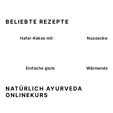
BELIEBTE REZEPTE
Hafer-Kekse mit Schokoüberzug (ohne Backe
Nussecken – 
Einfache glutenfreie Buchweizenbrötchen
Wärmende K
NATÜRLICH AYURVEDA
ONLINEKURS