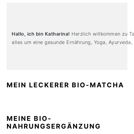
n
t
s
PRIMARY
a
e
i
SIDEBAR
v
n
d
i
t
e
Hallo, ich bin Katharina!
Herzlich willkommen zu Tas
g
b
alles um eine gesunde Ernährung, Yoga, Ayurveda,
a
a
t
r
i
o
n
MEIN LECKERER BIO-MATCHA
MEINE BIO-
NAHRUNGSERGÄNZUNG