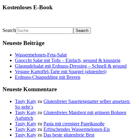
Kostenloses E-Book
Search
Neueste Beiträge
Wassermelonen-Feta-Salat
Gnocchi Salat mit Tofu – Einfach, gesund & knusprig
Glasnudelsalat mit Erdnuss-Dressing – Schnell & gesund
Vegane Kartoffel-Tarte mit Spargel (glutenfrei)
Erdnuss-Chiapudding mit Beeren
Neueste Kommentare
Tasty Katy
zu
Glutenfreier Sauerteigstarter selber ansetzen:
So geht`s
Tasty Katy
zu
Glutenfreies Maisbrot mit grünem Bohnen
Aufstrich
Tasty Katy
zu
Pasta mit cremiger Paprikasoße
Tasty Katy
zu
Erfrischendes Wassermelonen-Eis
Tasty Katy
zu
Das beste glutenfreie Brot