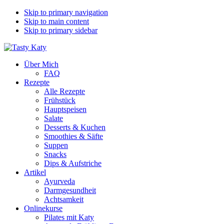
Skip to primary navigation
Skip to main content
Skip to primary sidebar
Über Mich
FAQ
Rezepte
Alle Rezepte
Frühstück
Hauptspeisen
Salate
Desserts & Kuchen
Smoothies & Säfte
Suppen
Snacks
Dips & Aufstriche
Artikel
Ayurveda
Darmgesundheit
Achtsamkeit
Onlinekurse
Pilates mit Katy