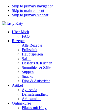
Skip to primary navigation
Skip to main content
Skip to primary sidebar
Über Mich
FAQ
Rezepte
Alle Rezepte
Frühstück
Hauptspeisen
Salate
Desserts & Kuchen
Smoothies & Säfte
Suppen
Snacks
Dips & Aufstriche
Artikel
Ayurveda
Darmgesundheit
Achtsamkeit
Onlinekurse
Pilates mit Katy