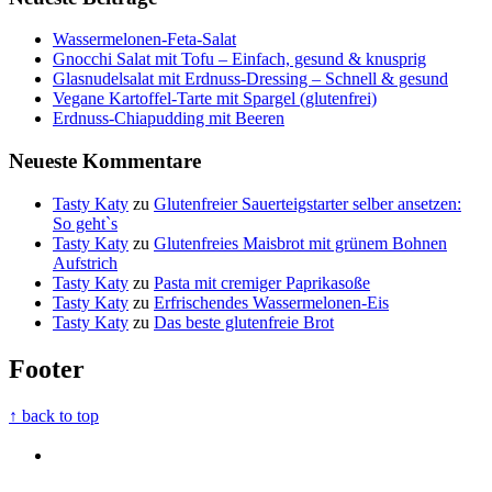
Wassermelonen-Feta-Salat
Gnocchi Salat mit Tofu – Einfach, gesund & knusprig
Glasnudelsalat mit Erdnuss-Dressing – Schnell & gesund
Vegane Kartoffel-Tarte mit Spargel (glutenfrei)
Erdnuss-Chiapudding mit Beeren
Neueste Kommentare
Tasty Katy
zu
Glutenfreier Sauerteigstarter selber ansetzen:
So geht`s
Tasty Katy
zu
Glutenfreies Maisbrot mit grünem Bohnen
Aufstrich
Tasty Katy
zu
Pasta mit cremiger Paprikasoße
Tasty Katy
zu
Erfrischendes Wassermelonen-Eis
Tasty Katy
zu
Das beste glutenfreie Brot
Footer
↑ back to top