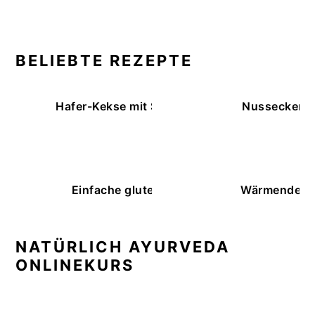
BELIEBTE REZEPTE
Hafer-Kekse mit Schokoüberzug (ohne Backe
Nussecken – 
Einfache glutenfreie Buchweizenbrötchen
Wärmende K
NATÜRLICH AYURVEDA
ONLINEKURS