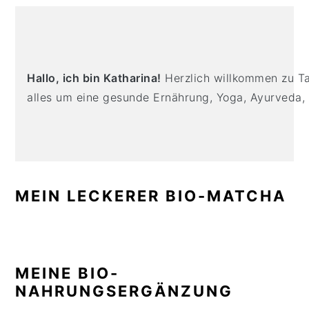
n
t
s
PRIMARY
a
e
i
SIDEBAR
v
n
d
i
t
e
Hallo, ich bin Katharina!
Herzlich willkommen zu Tas
g
b
alles um eine gesunde Ernährung, Yoga, Ayurveda,
a
a
t
r
i
o
n
MEIN LECKERER BIO-MATCHA
MEINE BIO-
NAHRUNGSERGÄNZUNG