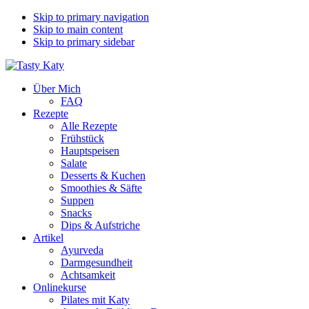
Skip to primary navigation
Skip to main content
Skip to primary sidebar
Über Mich
FAQ
Rezepte
Alle Rezepte
Frühstück
Hauptspeisen
Salate
Desserts & Kuchen
Smoothies & Säfte
Suppen
Snacks
Dips & Aufstriche
Artikel
Ayurveda
Darmgesundheit
Achtsamkeit
Onlinekurse
Pilates mit Katy