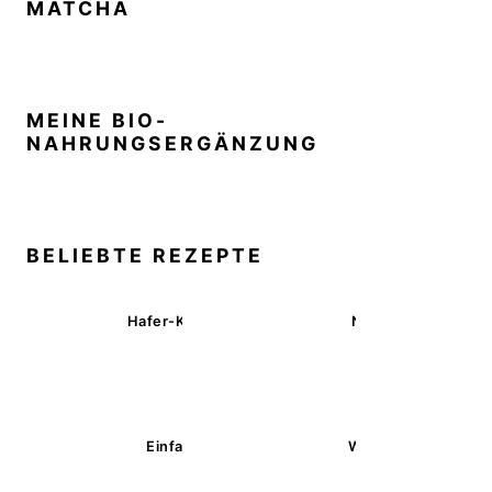
MATCHA
MEINE BIO-
NAHRUNGSERGÄNZUNG
BELIEBTE REZEPTE
Hafer-Kekse mit Schokoüberzug (ohne Backen)
Nussecken – vegan 
Einfache glutenfreie Buchweizenbrötchen
Wärmende Kürbis-