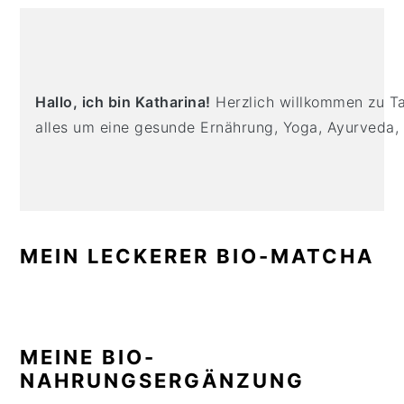
n
t
s
PRIMARY
a
e
i
SIDEBAR
v
n
d
i
t
e
Hallo, ich bin Katharina!
Herzlich willkommen zu Tas
g
b
alles um eine gesunde Ernährung, Yoga, Ayurveda,
a
a
t
r
i
o
n
MEIN LECKERER BIO-MATCHA
MEINE BIO-
NAHRUNGSERGÄNZUNG