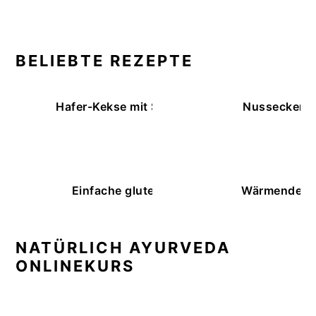
BELIEBTE REZEPTE
Hafer-Kekse mit Schokoüberzug (ohne Backe
Nussecken – 
Einfache glutenfreie Buchweizenbrötchen
Wärmende K
NATÜRLICH AYURVEDA
ONLINEKURS