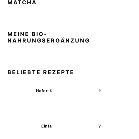
MATCHA
MEINE BIO-
NAHRUNGSERGÄNZUNG
BELIEBTE REZEPTE
Hafer-Kekse mit Schokoüberzug (ohne Backen)
Nussecken – vegan 
Einfache glutenfreie Buchweizenbrötchen
Wärmende Kürbis-