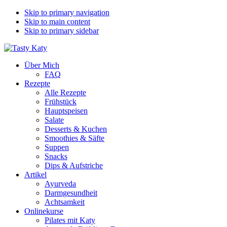
Skip to primary navigation
Skip to main content
Skip to primary sidebar
Über Mich
FAQ
Rezepte
Alle Rezepte
Frühstück
Hauptspeisen
Salate
Desserts & Kuchen
Smoothies & Säfte
Suppen
Snacks
Dips & Aufstriche
Artikel
Ayurveda
Darmgesundheit
Achtsamkeit
Onlinekurse
Pilates mit Katy