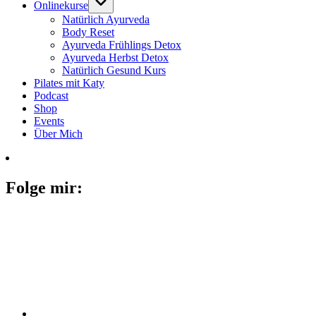
Onlinekurse
Natürlich Ayurveda
Body Reset
Ayurveda Frühlings Detox
Ayurveda Herbst Detox
Natürlich Gesund Kurs
Pilates mit Katy
Podcast
Shop
Events
Über Mich
Folge mir: