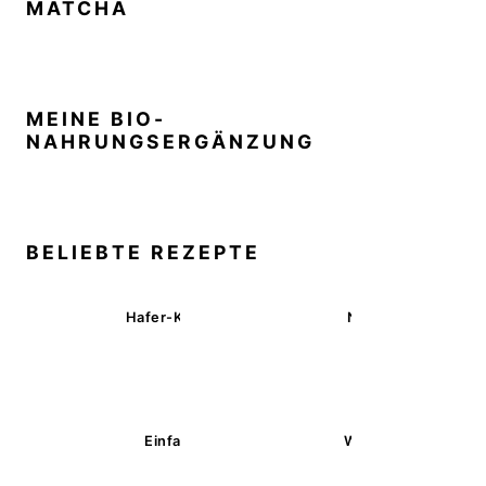
MATCHA
MEINE BIO-
NAHRUNGSERGÄNZUNG
BELIEBTE REZEPTE
Hafer-Kekse mit Schokoüberzug (ohne Backen)
Nussecken – vegan 
Einfache glutenfreie Buchweizenbrötchen
Wärmende Kürbis-