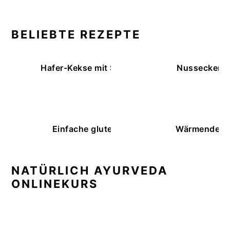
BELIEBTE REZEPTE
Hafer-Kekse mit Schokoüberzug (ohne Backe
Nussecken – 
Einfache glutenfreie Buchweizenbrötchen
Wärmende K
NATÜRLICH AYURVEDA
ONLINEKURS