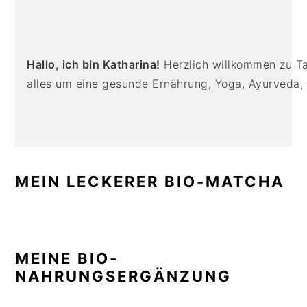
PRIMARY
n
t
s
SIDEBAR
a
e
i
v
n
d
i
t
e
Hallo, ich bin Katharina!
Herzlich willkommen zu Tas
g
b
alles um eine gesunde Ernährung, Yoga, Ayurveda,
a
a
t
r
i
o
n
MEIN LECKERER BIO-MATCHA
MEINE BIO-
NAHRUNGSERGÄNZUNG