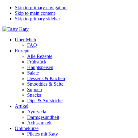
Skip to primary navigation
Skip to main content
Skip to primary sidebar
Über Mich
FAQ
Rezepte
Alle Rezepte
Frühstück
Hauptspeisen
Salate
Desserts & Kuchen
Smoothies & Säfte
Suppen
Snacks
Dips & Aufstriche
Artikel
Ayurveda
Darmgesundheit
Achtsamkeit
Onlinekurse
Pilates mit Katy