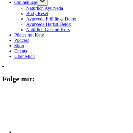
Onlinekurse
Natürlich Ayurveda
Body Reset
Ayurveda Frühlings Detox
Ayurveda Herbst Detox
Natürlich Gesund Kurs
Pilates mit Katy
Podcast
Shop
Events
Über Mich
Folge mir: