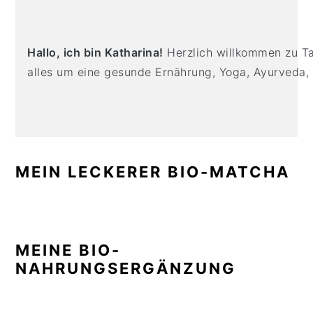
n
t
s
SIDEBAR
a
e
i
v
n
d
Hallo, ich bin Katharina!
Herzlich willkommen zu Tas
i
t
e
alles um eine gesunde Ernährung, Yoga, Ayurveda,
g
b
a
a
t
r
i
o
MEIN LECKERER BIO-MATCHA
n
MEINE BIO-
NAHRUNGSERGÄNZUNG