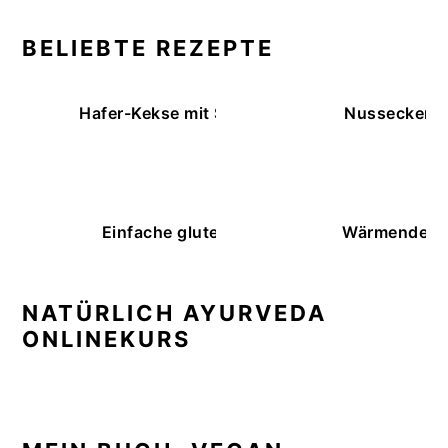
BELIEBTE REZEPTE
Hafer-Kekse mit Schokoüberzug (ohne Backe
Nussecken – 
Einfache glutenfreie Buchweizenbrötchen
Wärmende K
NATÜRLICH AYURVEDA
ONLINEKURS