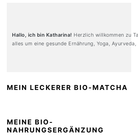
n
t
s
PRIMARY
a
e
i
SIDEBAR
v
n
d
i
t
e
Hallo, ich bin Katharina!
Herzlich willkommen zu Tas
g
b
alles um eine gesunde Ernährung, Yoga, Ayurveda,
a
a
t
r
i
o
n
MEIN LECKERER BIO-MATCHA
MEINE BIO-
NAHRUNGSERGÄNZUNG