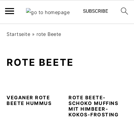
S
S
S
Startseite
»
rote Beete
k
k
k
i
i
i
p
p
p
ROTE BEETE
t
t
t
o
o
o
p
m
p
r
a
r
i
i
i
VEGANER ROTE
ROTE BEETE-
BEETE HUMMUS
SCHOKO MUFFINS
m
n
m
MIT HIMBEER-
a
c
a
KOKOS-FROSTING
r
o
r
y
n
y