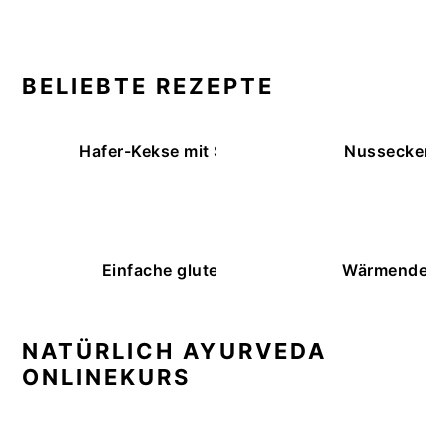
BELIEBTE REZEPTE
Hafer-Kekse mit Schokoüberzug (ohne Backe
Nussecken – 
Einfache glutenfreie Buchweizenbrötchen
Wärmende K
NATÜRLICH AYURVEDA
ONLINEKURS