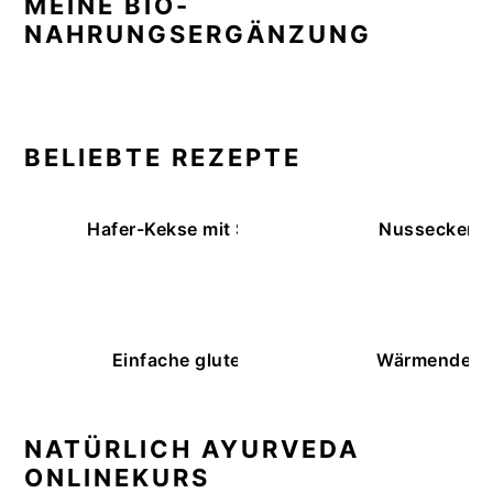
MEINE BIO-
NAHRUNGSERGÄNZUNG
BELIEBTE REZEPTE
Hafer-Kekse mit Schokoüberzug (ohne Backe
Nussecken – 
Einfache glutenfreie Buchweizenbrötchen
Wärmende K
NATÜRLICH AYURVEDA
ONLINEKURS