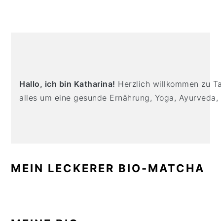
n
t
s
a
e
i
v
n
d
PRIMARY
i
t
e
SIDEBAR
g
b
a
a
Hallo, ich bin Katharina!
Herzlich willkommen zu Tas
t
r
alles um eine gesunde Ernährung, Yoga, Ayurveda,
i
o
n
MEIN LECKERER BIO-MATCHA