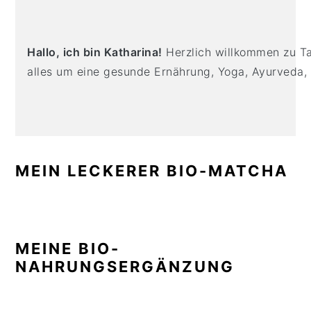
n
t
s
SIDEBAR
a
e
i
v
n
d
Hallo, ich bin Katharina!
Herzlich willkommen zu Tas
i
t
e
alles um eine gesunde Ernährung, Yoga, Ayurveda,
g
b
a
a
t
r
i
o
MEIN LECKERER BIO-MATCHA
n
MEINE BIO-
NAHRUNGSERGÄNZUNG