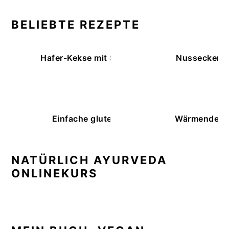
BELIEBTE REZEPTE
Hafer-Kekse mit Schokoüberzug (ohne Backe
Nussecken – 
Einfache glutenfreie Buchweizenbrötchen
Wärmende K
NATÜRLICH AYURVEDA
ONLINEKURS