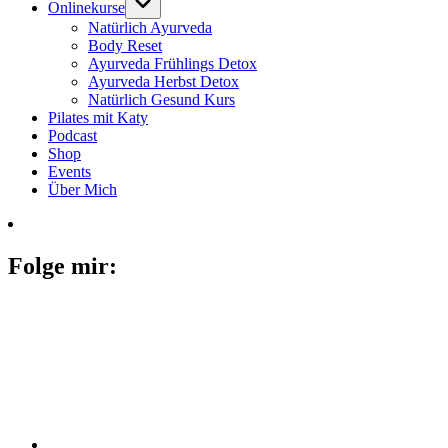
Onlinekurse
Natürlich Ayurveda
Body Reset
Ayurveda Frühlings Detox
Ayurveda Herbst Detox
Natürlich Gesund Kurs
Pilates mit Katy
Podcast
Shop
Events
Über Mich
Folge mir: