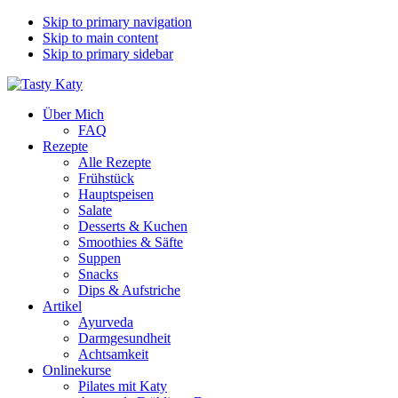
Skip to primary navigation
Skip to main content
Skip to primary sidebar
Über Mich
FAQ
Rezepte
Alle Rezepte
Frühstück
Hauptspeisen
Salate
Desserts & Kuchen
Smoothies & Säfte
Suppen
Snacks
Dips & Aufstriche
Artikel
Ayurveda
Darmgesundheit
Achtsamkeit
Onlinekurse
Pilates mit Katy