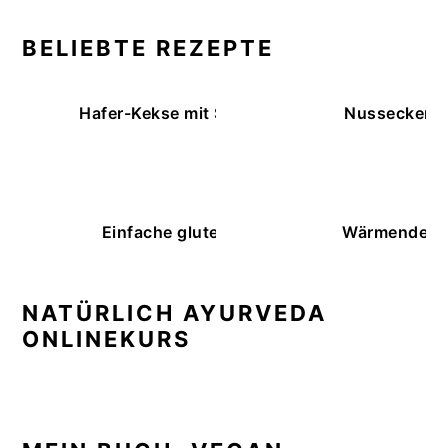
BELIEBTE REZEPTE
Hafer-Kekse mit Schokoüberzug (ohne Backe
Nussecken – 
Einfache glutenfreie Buchweizenbrötchen
Wärmende K
NATÜRLICH AYURVEDA
ONLINEKURS