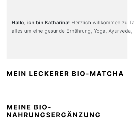
n
t
s
SIDEBAR
a
e
i
v
n
d
Hallo, ich bin Katharina!
Herzlich willkommen zu Tas
i
t
e
alles um eine gesunde Ernährung, Yoga, Ayurveda,
g
b
a
a
t
r
i
o
MEIN LECKERER BIO-MATCHA
n
MEINE BIO-
NAHRUNGSERGÄNZUNG