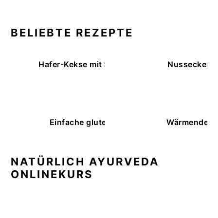
BELIEBTE REZEPTE
Hafer-Kekse mit Schokoüberzug (ohne Backe
Nussecken – 
Einfache glutenfreie Buchweizenbrötchen
Wärmende K
NATÜRLICH AYURVEDA
ONLINEKURS