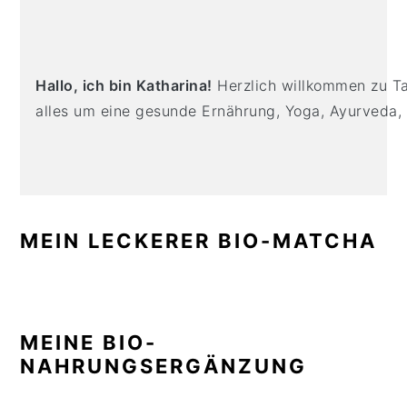
PRIMARY
n
t
s
SIDEBAR
a
e
i
v
n
d
i
t
e
Hallo, ich bin Katharina!
Herzlich willkommen zu Tas
g
b
alles um eine gesunde Ernährung, Yoga, Ayurveda,
a
a
t
r
i
o
n
MEIN LECKERER BIO-MATCHA
MEINE BIO-
NAHRUNGSERGÄNZUNG