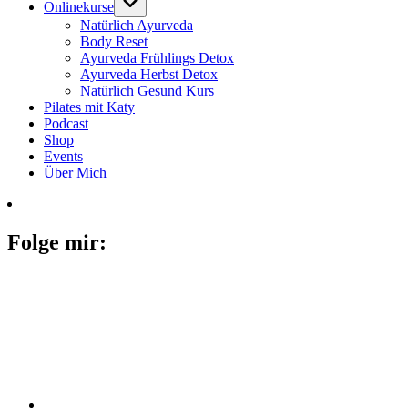
Onlinekurse
Natürlich Ayurveda
Body Reset
Ayurveda Frühlings Detox
Ayurveda Herbst Detox
Natürlich Gesund Kurs
Pilates mit Katy
Podcast
Shop
Events
Über Mich
Folge mir: