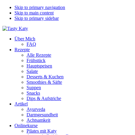
Skip to primary navigation
Skip to main content
Skip to primary sidebar
Über Mich
FAQ
Rezepte
Alle Rezepte
Frühstück
Hauptspeisen
Salate
Desserts & Kuchen
Smoothies & Säfte
Suppen
Snacks
Dips & Aufstriche
Artikel
Ayurveda
Darmgesundheit
Achtsamkeit
Onlinekurse
Pilates mit Katy