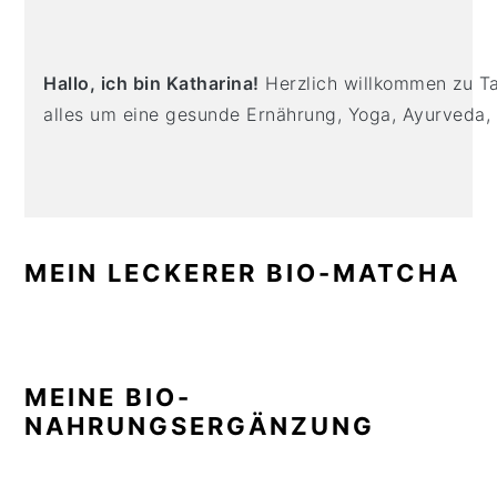
n
t
s
SIDEBAR
a
e
i
v
n
d
Hallo, ich bin Katharina!
Herzlich willkommen zu Tas
i
t
e
alles um eine gesunde Ernährung, Yoga, Ayurveda,
g
b
a
a
t
r
i
o
MEIN LECKERER BIO-MATCHA
n
MEINE BIO-
NAHRUNGSERGÄNZUNG