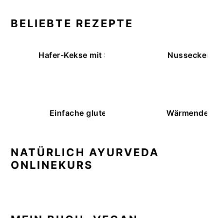
BELIEBTE REZEPTE
Hafer-Kekse mit Schokoüberzug (ohne Backe
Nussecken – 
Einfache glutenfreie Buchweizenbrötchen
Wärmende K
NATÜRLICH AYURVEDA
ONLINEKURS