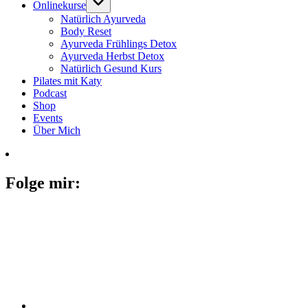
Onlinekurse
Natürlich Ayurveda
Body Reset
Ayurveda Frühlings Detox
Ayurveda Herbst Detox
Natürlich Gesund Kurs
Pilates mit Katy
Podcast
Shop
Events
Über Mich
Folge mir: