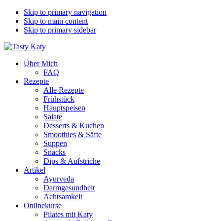
Skip to primary navigation
Skip to main content
Skip to primary sidebar
Über Mich
FAQ
Rezepte
Alle Rezepte
Frühstück
Hauptspeisen
Salate
Desserts & Kuchen
Smoothies & Säfte
Suppen
Snacks
Dips & Aufstriche
Artikel
Ayurveda
Darmgesundheit
Achtsamkeit
Onlinekurse
Pilates mit Katy